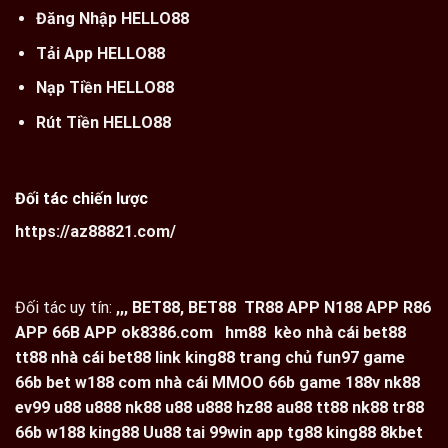
Đăng Nhập HELLO88
Tải App HELLO88
Nạp Tiền HELLO88
Rút Tiền HELLO88
Đối tác chiến lược
https://az88821.com/
Đối tác uy tín:
,,,
BET88
,
BET88
TR88 APP
N188 APP
R86
APP
66B APP
ok8386.com
hm88
kèo nhà cái bet88
tt88 nhà cái
bet88 link
king88 trang chủ
fun97 game
66b bet
w188 com
nhà cái MMOO
66b game
188v
nk88
ev99
u88
u888
nk88
u88
u888
hz88
au88
tt88
nk88
tr88
66b
w188
king88
Uu88 tai
99win app
tg88
king88
8kbet