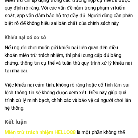
Miễn trừ chỉ áp dụng trong các trường hợp cụ thể đã được
quy định rõ ràng. Với các vấn đề nằm trong phạm vi kiểm
soát, app vẫn đảm bảo hỗ trợ đầy đủ. Người dùng cần phân
biệt rõ để không hiểu sai bản chất của chính sách này.
Khiếu nại có cơ sở
Nếu người chơi muốn gửi khiếu nại liên quan đến điều
khoản miễn trừ trách nhiệm, thì phải cung cấp đủ bằng
chứng, thông tin cụ thể và tuân thủ quy trình xử lý khiếu nại
tại nhà cái.
Việc khiếu nại cảm tính, không rõ ràng hoặc cố tình làm sai
lệch thông tin sẽ không được xem xét. Điều này giúp quá
trình xử lý minh bạch, chính xác và bảo vệ cả người chơi lẫn
hệ thống.
Kết luận
Miễn trừ trách nhiệm HELLO88
là một phần không thể