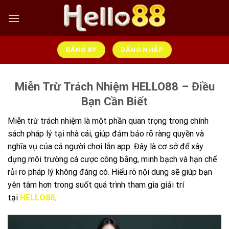
Skip
to
content
ĐĂNG KÝ
ĐĂNG NHẬP
Miễn Trừ Trách Nhiệm HELLO88 – Điều
Bạn Cần Biết
Miễn trừ trách nhiệm là một phần quan trọng trong chính
sách pháp lý tại nhà cái, giúp đảm bảo rõ ràng quyền và
nghĩa vụ của cả người chơi lẫn app. Đây là cơ sở để xây
dựng môi trường cá cược công bằng, minh bạch và hạn chế
rủi ro pháp lý không đáng có. Hiểu rõ nội dung sẽ giúp bạn
yên tâm hơn trong suốt quá trình tham gia giải trí
tại
HELLO88
.