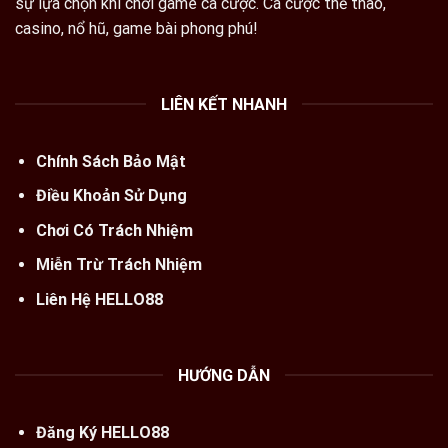
sự lựa chọn khi chơi game cá cược. Cá cược thể thao,
casino, nổ hũ, game bài phong phú!
LIÊN KẾT NHANH
Chính Sách Bảo Mật
Điều Khoản Sử Dụng
Chơi Có Trách Nhiệm
Miễn Trừ Trách Nhiệm
Liên Hệ HELLO88
HƯỚNG DẪN
Đăng Ký HELLO88